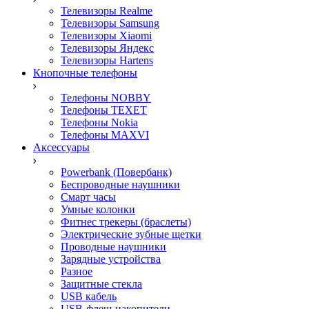
Телевизоры Realme
Телевизоры Samsung
Телевизоры Xiaomi
Телевизоры Яндекс
Телевизоры Hartens
Кнопочные телефоны
Телефоны NOBBY
Телефоны TEXET
Телефоны Nokia
Телефоны MAXVI
Аксессуары
Powerbank (Повербанк)
Беспроводные наушники
Смарт часы
Умные колонки
Фитнес трекеры (браслеты)
Электрические зубные щетки
Проводные наушники
Зарядные устройства
Разное
Защитные стекла
USB кабель
USB-флеш-накопители