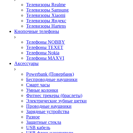
Телевизоры Realme
Телевизоры Samsung
Телевизоры Xiaomi
Телевизоры Яндекс
Телевизоры Hartens
Кнопочные телефоны
Телефоны NOBBY
Телефоны TEXET
Телефоны Nokia
Телефоны MAXVI
Аксессуары
Powerbank (Повербанк)
Беспроводные наушники
Смарт часы
Умные колонки
Фитнес трекеры (браслеты)
Электрические зубные щетки
Проводные наушники
Зарядные устройства
Разное
Защитные стекла
USB кабель
USB-флеш-накопители