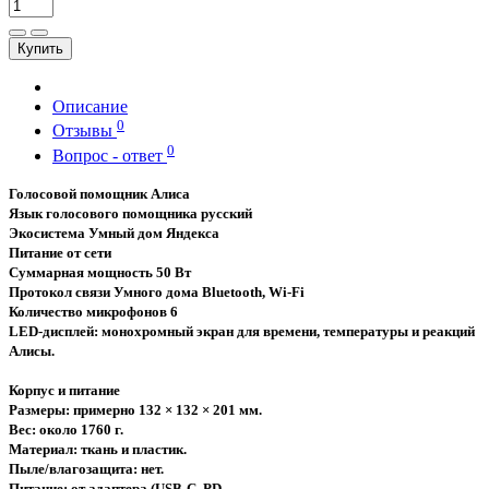
Купить
Описание
0
Отзывы
0
Вопрос - ответ
Голосовой помощник Алиса
Язык голосового помощника русский
Экосистема Умный дом Яндекса
Питание от сети
Суммарная мощность 50 Вт
Протокол связи Умного дома Bluetooth, Wi-Fi
Количество микрофонов 6
LED-дисплей: монохромный экран для времени, температуры и реакций
Алисы.
Корпус и питание
Размеры: примерно 132 × 132 × 201 мм.
Вес: около 1760 г.
Материал: ткань и пластик.
Пыле/влагозащита: нет.
Питание: от адаптера (USB-C, PD