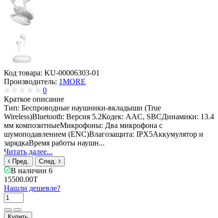
Код товара:
KU-00006303-01
Производитель:
1MORE
0
Краткое описание
Тип: Беспроводные наушники-вкладыши (True
Wireless)Bluetooth: Версия 5.2Кодек: AAC, SBCДинамики: 13.4
мм композитныеМикрофоны: Два микрофона с
шумоподавлением (ENC)Влагозащита: IPX5Аккумулятор и
зарядкаВремя работы наушн...
Читать далее...
Пред.
След.
В наличии
6
15500.00T
Нашли дешевле?
Купить