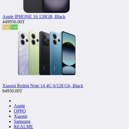
Apple IPHONE 16 128GB, Black
449950.00T
Хит
Топ
Xiaomi Redmi Note 14 4G 6/128 Gb, Black
84950.00T
Apple
OPPO
Xiaomi
Samsung
REALME