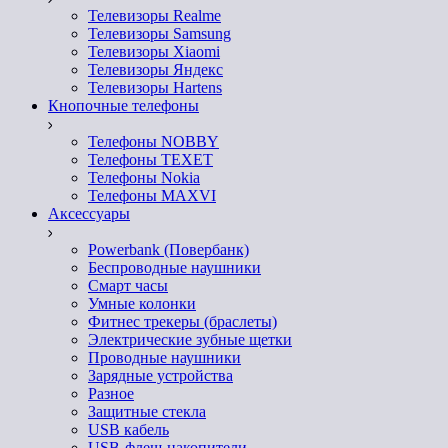
Телевизоры Realme
Телевизоры Samsung
Телевизоры Xiaomi
Телевизоры Яндекс
Телевизоры Hartens
Кнопочные телефоны
Телефоны NOBBY
Телефоны TEXET
Телефоны Nokia
Телефоны MAXVI
Аксессуары
Powerbank (Повербанк)
Беспроводные наушники
Смарт часы
Умные колонки
Фитнес трекеры (браслеты)
Электрические зубные щетки
Проводные наушники
Зарядные устройства
Разное
Защитные стекла
USB кабель
USB-флеш-накопители