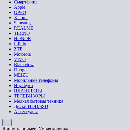
Смартфоны
Apple
OPPO
Xiaomi
Samsung
REALME
TECNO
HONOR
Infinix
ZTE
Motorola
VIVO
Blackview
Doogee
MEIZU
Мобильные телефоны
Ноутбуки
ПЛАНШЕТЫ
ТЕЛЕВИЗОРЫ
Мелкая бытовая техника
Диски HDD/SSD
Аксессуары
Я ищу, например,
Умная колонка