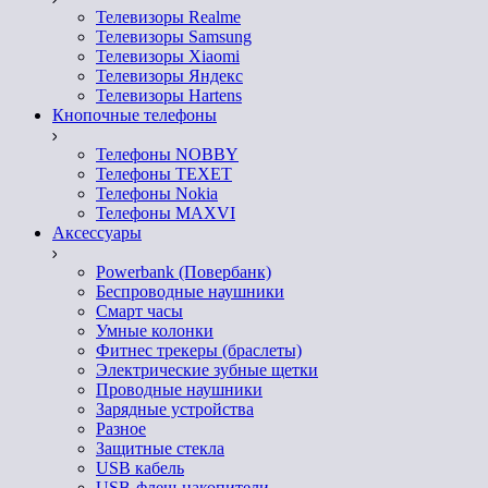
Телевизоры Realme
Телевизоры Samsung
Телевизоры Xiaomi
Телевизоры Яндекс
Телевизоры Hartens
Кнопочные телефоны
Телефоны NOBBY
Телефоны TEXET
Телефоны Nokia
Телефоны MAXVI
Аксессуары
Powerbank (Повербанк)
Беспроводные наушники
Смарт часы
Умные колонки
Фитнес трекеры (браслеты)
Электрические зубные щетки
Проводные наушники
Зарядные устройства
Разное
Защитные стекла
USB кабель
USB-флеш-накопители